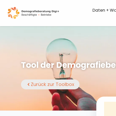
Skip
to
Daten + W
content
Tool der Demografiebe
Zurück zur Toolbox