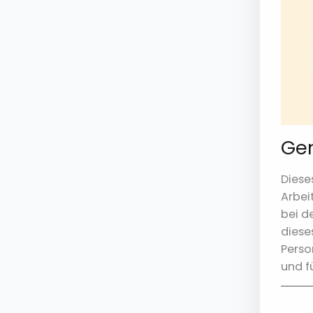
Gen
Diese
Arbei
bei d
diese
Perso
und f