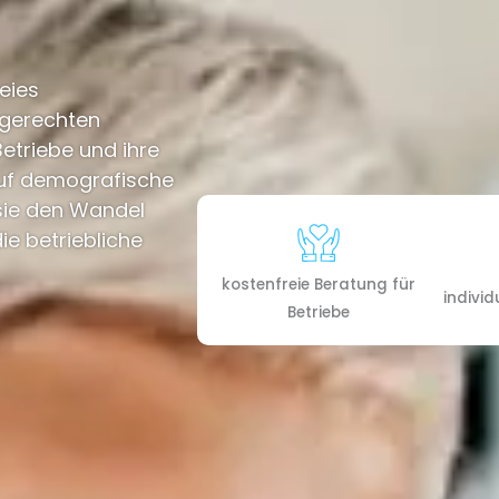
eies
sgerechten
Betriebe und ihre
auf demografische
 sie den Wandel
die betriebliche
kostenfreie Beratung für
individ
Betriebe