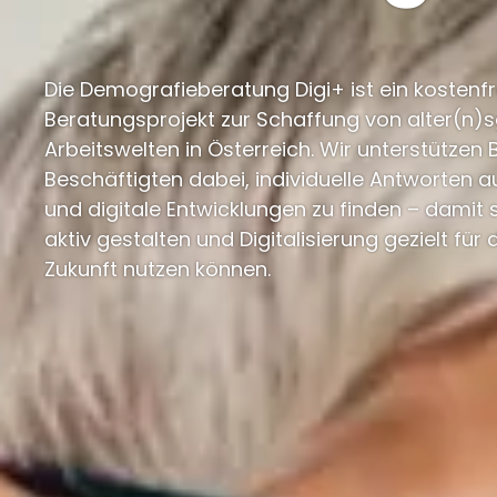
Die Demografieberatung Digi+ ist ein kostenfr
Beratungsprojekt zur Schaffung von alter(n)
Arbeitswelten in Österreich. Wir unterstützen 
Beschäftigten dabei, individuelle Antworten 
und digitale Entwicklungen zu finden – damit
aktiv gestalten und Digitalisierung gezielt für 
Zukunft nutzen können.