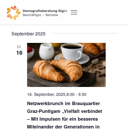
Skip
to
Veranstaltunge
content
Ansi
Ver
16.09.2025
 - 
10.06.2026
Navi
Liste
Ans
DEMOGRAFIETAGUNG 2026
Datum
Nav
September 2025
wählen.
DI.
16
16. September, 2025,8:00
-
9:30
Netzwerkbrunch im Brauquartier
Graz-Puntigam „Vielfalt verbindet
– Mit Impulsen für ein besseres
Miteinander der Generationen in