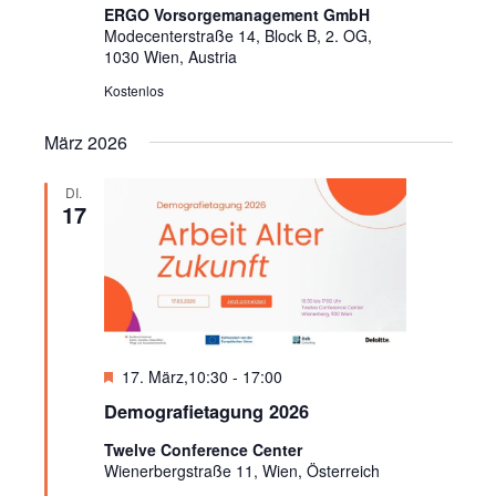
ERGO Vorsorgemanagement GmbH
Modecenterstraße 14, Block B, 2. OG,
1030 Wien, Austria
Kostenlos
März 2026
DI.
17
Vorgestellt
17. März,10:30
-
17:00
Demografietagung 2026
Twelve Conference Center
Wienerbergstraße 11, Wien, Österreich