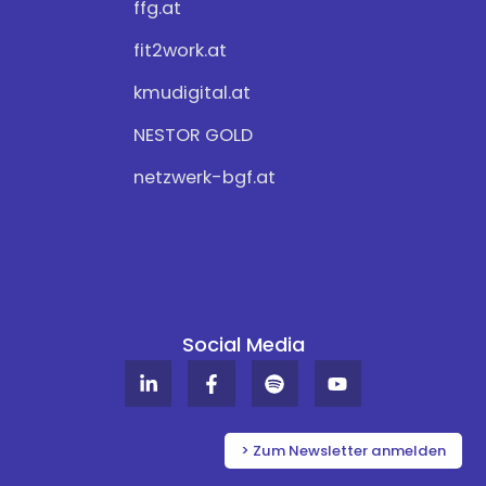
ffg.at
fit2work.at
kmudigital.at
NESTOR GOLD
netzwerk-bgf.at
Social Media
L
F
S
Y
i
a
p
o
n
c
o
u
k
e
t
t
e
b
i
u
> Zum Newsletter anmelden
d
o
f
b
i
o
y
e