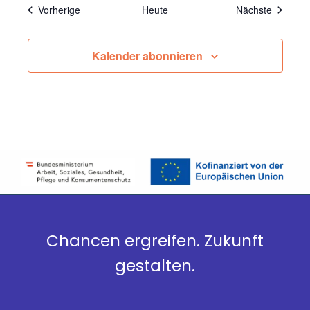
Veranstaltungen
Veransta
Vorherige
Heute
Nächste
Kalender abonnieren
Chancen ergreifen. Zukunft
gestalten.