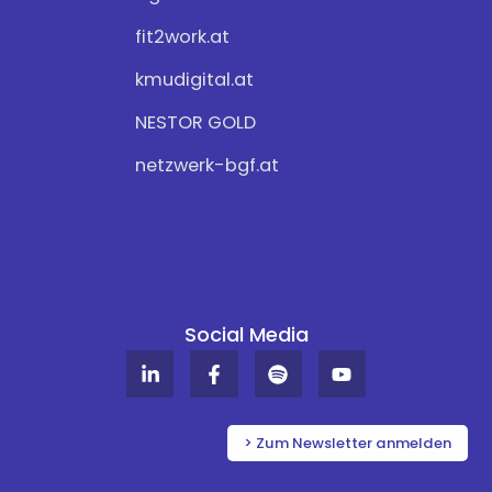
fit2work.at
kmudigital.at
NESTOR GOLD
netzwerk-bgf.at
Social Media
L
F
S
Y
i
a
p
o
n
c
o
u
k
e
t
t
e
b
i
u
> Zum Newsletter anmelden
d
o
f
b
i
o
y
e