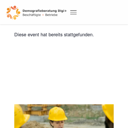
Skip
to
« Alle Veranstaltungen
content
DEMOGRAFIETAGUNG 2026
Diese event hat bereits stattgefunden.