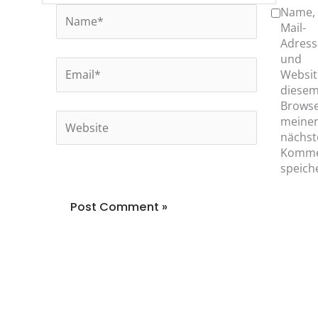
Name*
Name, 
Mail-
Adress
und
Email*
Websit
diese
Browse
Website
meine
nächst
Komme
speich