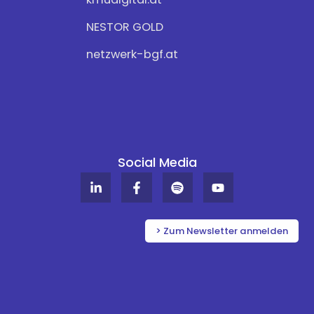
NESTOR GOLD
netzwerk-bgf.at
Social Media
L
F
S
Y
i
a
p
o
n
c
o
u
k
e
t
t
e
b
i
u
> Zum Newsletter anmelden
d
o
f
b
i
o
y
e
n
k
-
-
i
f
n