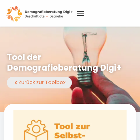
Skip
to
content
DEMOGRAFIETAGUNG 2026
Tool der
Demografieberatung Digi+
Zurück zur Toolbox