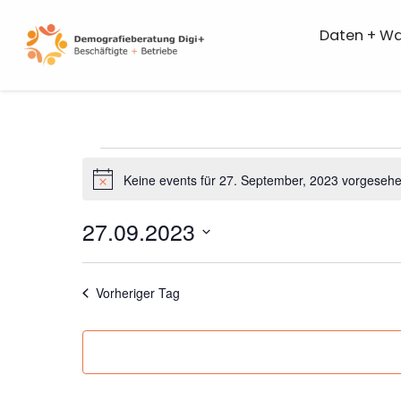
Skip
to
Daten + W
content
Veransta
for
27.
Keine events für 27. September, 2023 vorgesehe
Notice
Septembe
2023
27.09.2023
Datum
wählen.
Vorheriger Tag