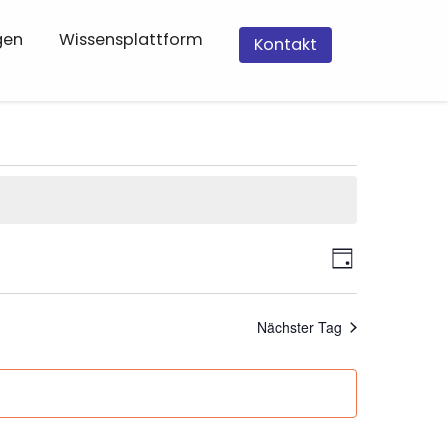
gen
Wissensplattform
Kontakt
Ansich
Verans
Naviga
Tag
Ansich
Naviga
Nächster Tag