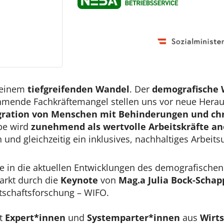
n einem
tiefgreifenden Wandel
. Der
demografische
mende Fachkräftemangel stellen uns vor neue Heraus
gration von Menschen mit Behinderungen und ch
pe wird
zunehmend als wertvolle Arbeitskräfte a
und gleichzeitig ein inklusives, nachhaltiges Arbeits
ke in die aktuellen Entwicklungen des demografisch
arkt durch die
Keynote
von
Mag.a Julia Bock-Scha
rtschaftsforschung – WIFO.
it
Expert*innen
und
Systemparter*innen
aus
Wirt