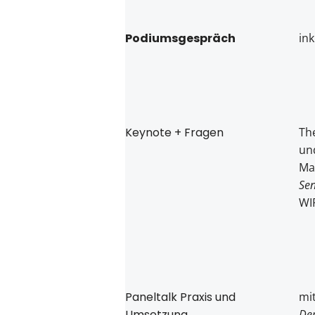
Podiumsgespräch
in
Keynote + Fragen
Th
un
Ma
Sen
WI
Paneltalk Praxis und
mi
Umsetzung
Dem