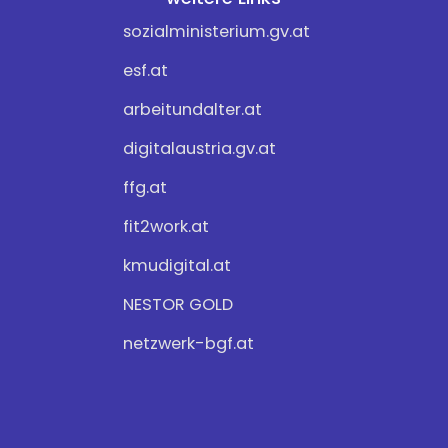
sozialministerium.gv.at
esf.at
arbeitundalter.at
digitalaustria.gv.at
ffg.at
fit2work.at
kmudigital.at
NESTOR GOLD
netzwerk-bgf.at