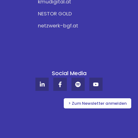
kmudigital.at
NESTOR GOLD
netzwerk-bgf.at
Social Media
L
F
S
Y
i
a
p
o
n
c
o
u
k
e
t
t
e
b
i
u
> Zum Newsletter anmelden
d
o
f
b
i
o
y
e
n
k
-
-
i
f
n