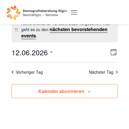
Skip
to
Veranstaltunge
content
for
12.
Keine events für 12. Juni, 2026 vorgesehen. Hier
DEMOGRAFIETAGUNG 2026
Juni,
nächsten bevorstehenden
geht es zu den
Notice
2026
events
.
Ansi
Ver
12.06.2026
Navi
Tag
Ans
Datum
Nav
wählen.
Vorheriger Tag
Nächster Tag
Kalender abonnieren