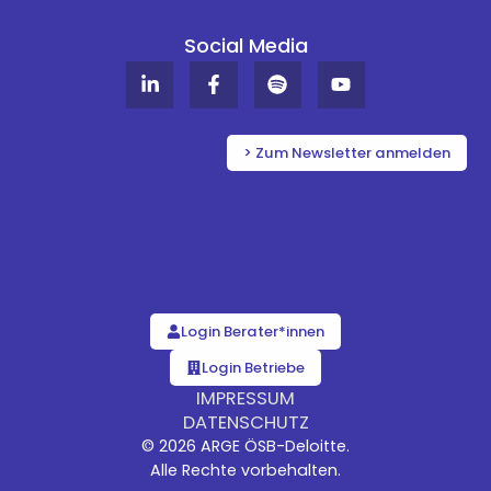
Social Media
L
F
S
Y
i
a
p
o
n
c
o
u
k
e
t
t
e
b
i
u
> Zum Newsletter anmelden
d
o
f
b
i
o
y
e
n
k
-
-
i
f
n
Login Berater*innen
Login Betriebe
IMPRESSUM
DATENSCHUTZ
© 2026 ARGE ÖSB-Deloitte.
Alle Rechte vorbehalten.