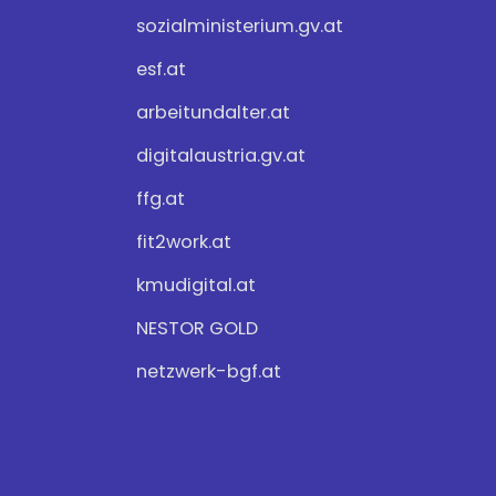
sozialministerium.gv.at
esf.at
arbeitundalter.at
digitalaustria.gv.at
ffg.at
fit2work.at
kmudigital.at
NESTOR GOLD
netzwerk-bgf.at