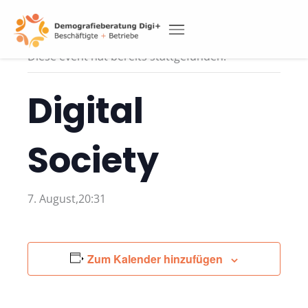
Skip
to
« Alle Veranstaltungen
content
Diese event hat bereits stattgefunden.
DEMOGRAFIETAGUNG 2026
Digital
Society
7. August,20:31
Zum Kalender hinzufügen